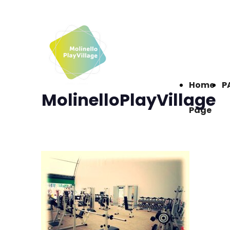
Home
P
MolinelloPlayVillage
Page